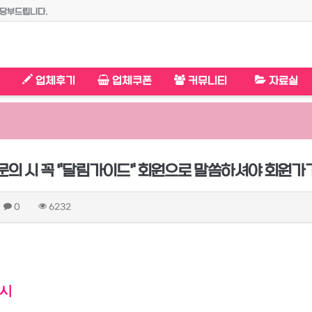
 당부드립니다.
말씀하셔야 회원가가 적용됩니다.
!!
안내입니다.◈◈
업체후기
업체쿠폰
커뮤니티
자료실
문의 시 꼭 "달림가이드" 회원으로 말씀하셔야 회원가
0
6232
의시