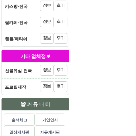
키스방-전국
정보
후기
립카페-전국
정보
후기
핸플/패티쉬
정보
후기
기타 업체정보
선불유심-전국
정보
후기
프로필제작
정보
후기
커 뮤 니 티
출석체크
가입인사
일상게시판
자유게시판