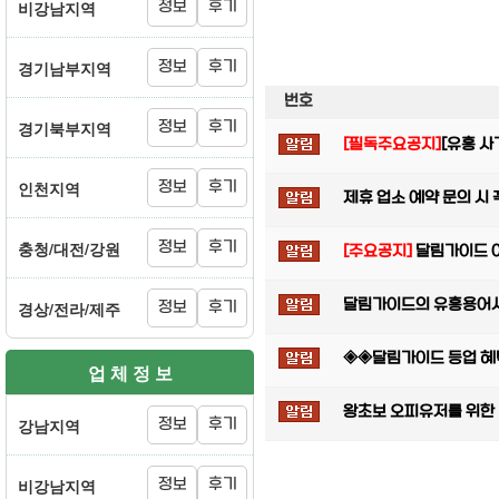
비강남지역
정보
후기
경기남부지역
정보
후기
번호
경기북부지역
정보
후기
[필독주요공지]
[유흥 사
인천지역
정보
후기
제휴 업소 예약 문의 시
충청/대전/강원
정보
후기
[주요공지]
달림가이드 
달림가이드의 유흥용어사전
경상/전라/제주
정보
후기
◈◈달림가이드 등업 혜택
업 체 정 보
왕초보 오피유저를 위한
강남지역
정보
후기
비강남지역
정보
후기