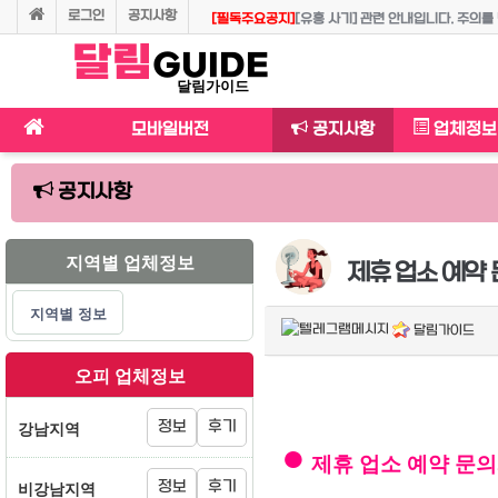
로그인
공지사항
[필독주요공지]
[유흥 사기] 관련 안내입니다. 주의를
달림
제휴 업소 예약 문의 시 꼭 "달림가이드" 회원으로 
[주요공지]
달림가이드의 유흥용어사전입니다. 용어 정리의 최종본
◈◈달림가이드 등업 혜택 및 등업 조건, 등업방법 
달림가이드 이용시 준수사항 안내입니다.
GUIDE
달림가이드
모바일버전
공지사항
업체정보
공지사항
지역별 업체정보
제휴 업소 예약 
지역별 정보
달림가이드
오피 업체정보
강남지역
정보
후기
●
제휴 업소 예약 문
비강남지역
정보
후기