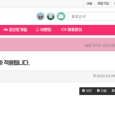
새글
회원가입
포인트게임
이벤트
제휴문의
달림가이드 공지사항
가 적용됩니다.
2022.04.08
이전
다음