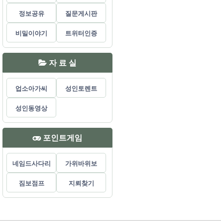
정보공유
질문게시판
비밀이야기
트위터인증
자 료 실
업소아가씨
성인토렌트
성인동영상
포인트게임
네임드사다리
가위바위보
짐보점프
지뢰찾기