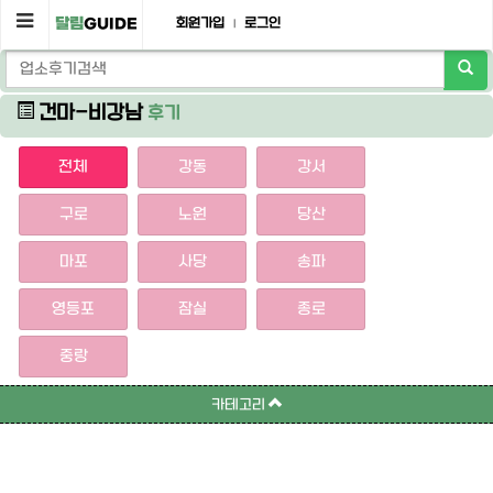
달림
GUIDE
회원가입
로그인
|
건마-비강남
후기
전체
강동
강서
구로
노원
당산
마포
사당
송파
영등포
잠실
종로
중랑
카테고리