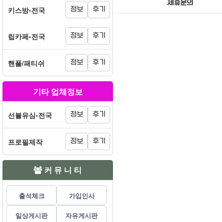
제휴문의
키스방-전국
정보
후기
립카페-전국
정보
후기
핸플/패티쉬
정보
후기
기타 업체정보
선불유심-전국
정보
후기
프로필제작
정보
후기
커 뮤 니 티
출석체크
가입인사
일상게시판
자유게시판