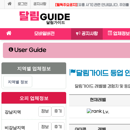
로그인
공지사항
제휴 업소 예약 문의 시 꼭 "달림가이드" 회원으로 
달림
[주요공지]
달림가이드의 유흥용어사전입니다. 용어 정리의 최종본
◈◈달림가이드 등업 혜택 및 등업 조건, 등업방법 
달림가이드 이용시 준수사항 안내입니다.
GUIDE
달림가이드
모바일버전
공지사항
업체정보
User Guide
지역별 업체정보
달림가이드 등업 
지역별 정보
달림가이드 레벨별 경험치 및 등
오피 업체정보
현재레벨
강남지역
정보
후기
Lv.
비강남지역
정보
후기
아이콘
레벨