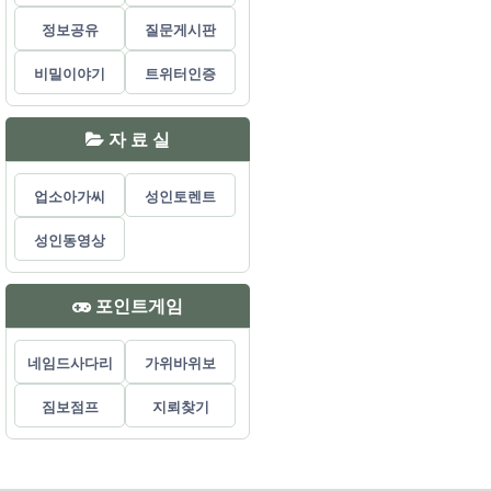
정보공유
질문게시판
비밀이야기
트위터인증
자 료 실
업소아가씨
성인토렌트
성인동영상
포인트게임
네임드사다리
가위바위보
짐보점프
지뢰찾기