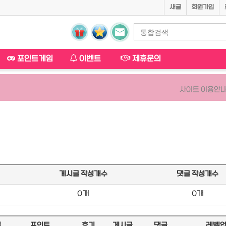
새글
회원가입
포인트게임
이벤트
제휴문의
사이트 이용안내
게시글 작성개수
댓글 작성개수
0개
0개
일
포인트
후기
게시글
댓글
레벨