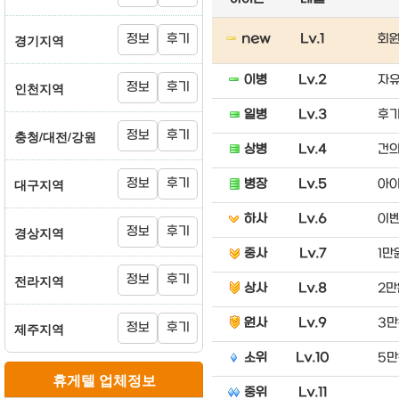
경기지역
정보
후기
new
Lv.1
회원
이병
Lv.2
자유
인천지역
정보
후기
일병
Lv.3
후기
충청/대전/강원
정보
후기
상병
Lv.4
건
대구지역
정보
후기
병장
Lv.5
아이
하사
Lv.6
이벤
경상지역
정보
후기
중사
Lv.7
1만
전라지역
정보
후기
상사
Lv.8
2만
원사
Lv.9
3만
제주지역
정보
후기
소위
Lv.10
5만
휴게텔 업체정보
중위
Lv.11