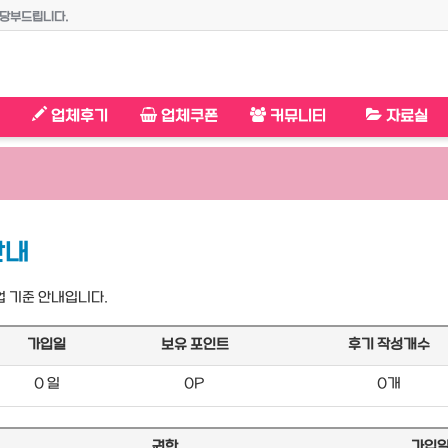
말씀하셔야 회원가가 적용됩니다.
!!
안내입니다.◈◈
업체후기
업체쿠폰
커뮤니티
자료실
안내
업 기준 안내입니다.
가입일
보유 포인트
후기 작성개수
0 일
0P
0개
권한
가입