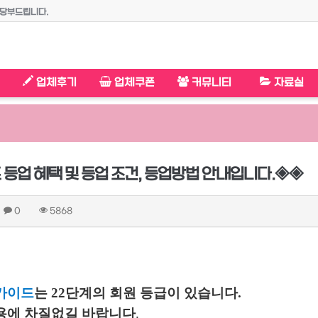
말씀하셔야 회원가가 적용됩니다.
!!
안내입니다.◈◈
업체후기
업체쿠폰
커뮤니티
자료실
등업 혜택 및 등업 조건, 등업방법 안내입니다.◈◈
0
5868
가이드
는 22단계의 회원 등급이 있습니다.
용에 차질없길 바랍니다
.