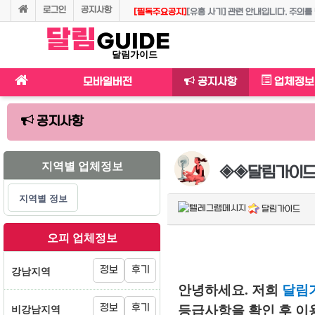
로그인
공지사항
제휴 업소 예약 문의 시 꼭 "달림가이드" 회원으로 
달림
[주요공지]
달림가이드의 유흥용어사전입니다. 용어 정리의 최종본
◈◈달림가이드 등업 혜택 및 등업 조건, 등업방법 
달림가이드 이용시 준수사항 안내입니다.
GUIDE
달림가이드
모바일버전
공지사항
업체정보
공지사항
지역별 업체정보
◈◈달림가이드 
지역별 정보
달림가이드
오피 업체정보
강남지역
정보
후기
안녕하세요. 저희
달림
비강남지역
정보
후기
등급사항을 확인 후 이