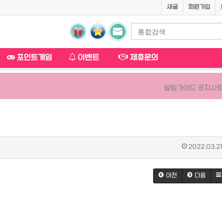
새글
회원가입
포인트게임
이벤트
제휴문의
달림가이드 공지사항
2022.03.21
이전
다음