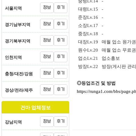
중령
Lv.14 -
서울지역
정보
후기
대령
Lv.15 -
준장
Lv.16 -
경기남부지역
정보
후기
소장
Lv.17 -
중장
Lv.18 -
경기북부지역
정보
후기
대장
Lv.19 매월 업소 원가
원수
Lv.20 매월 업소 무료
인천지역
정보
후기
업소
Lv.21 업소흥보
방장
Lv.22 방장(게시판 관리
충청/대전/강원
정보
후기
◎등업조건 및 방법
경상/전라/제주
정보
후기
https://runga1.com/bbs/page
건마 업체정보
강남지역
정보
후기