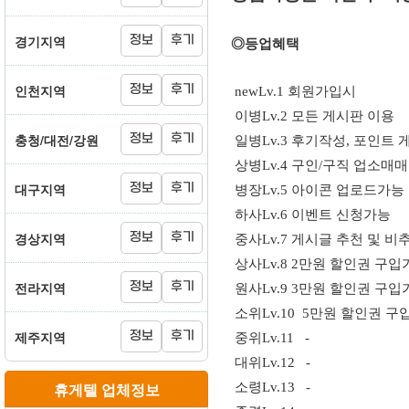
경기지역
정보
후기
◎등업혜택
인천지역
정보
후기
new
Lv.1
회원가입시
이병
Lv.2
모든 게시판 이용
충청/대전/강원
정보
후기
일병
Lv.3
후기작성, 포인트 
상병
Lv.4
구인/구직 업소매매
대구지역
정보
후기
병장
Lv.5
아이콘 업로드가능
하사
Lv.6
이벤트 신청가능
경상지역
정보
후기
중사
Lv.7
게시글 추천 및 비추
상사
Lv.8
2만원 할인권 구입
전라지역
정보
후기
원사
Lv.9
3만원 할인권 구입
소위
Lv.10 5만원 할인권 
제주지역
정보
후기
중위
Lv.11 -
대위
Lv.12 -
휴게텔 업체정보
소령
Lv.13 -