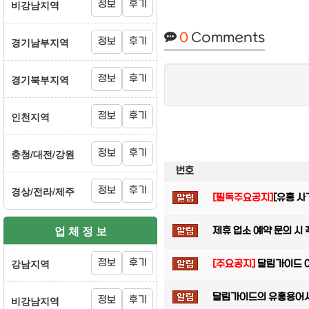
비강남지역
정보
후기
0
Comments
경기남부지역
정보
후기
경기북부지역
정보
후기
인천지역
정보
후기
충청/대전/강원
정보
후기
번호
경상/전라/제주
정보
후기
[필독주요공지]
[유흥 사
업 체 정 보
제휴 업소 예약 문의 시
강남지역
정보
후기
[주요공지]
달림가이드 
달림가이드의 유흥용어사전
비강남지역
정보
후기