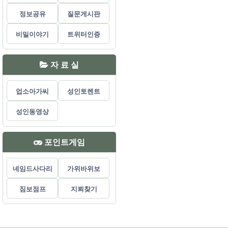
정보공유
질문게시판
비밀이야기
트위터인증
자 료 실
업소아가씨
성인토렌트
성인동영상
포인트게임
네임드사다리
가위바위보
짐보점프
지뢰찾기