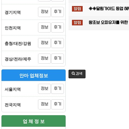
◈◈달림가이드 등업 혜택
경기지역
정보
후기
왕초보 오피유저를 위한
인천지역
정보
후기
충청/대전/강원
정보
후기
경상/전라/제주
정보
후기
검색
안마 업체정보
서울지역
정보
후기
전국지역
정보
후기
업 체 정 보