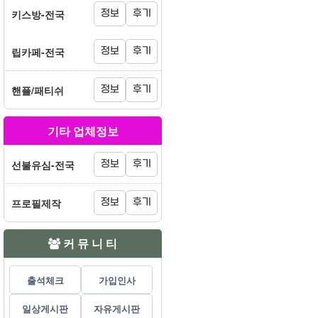
키스방-전국
정보
후기
립카페-전국
정보
후기
핸플/패티쉬
정보
후기
기타 업체정보
선불유심-전국
정보
후기
프로필제작
정보
후기
커 뮤 니 티
출석체크
가입인사
일상게시판
자유게시판